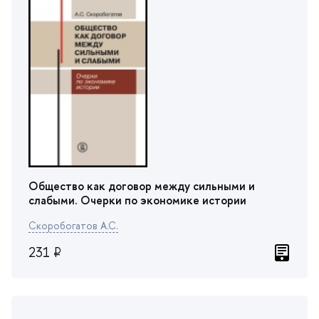
Тематика
политология
социология
экономика
Общество как договор между сильными и
слабыми. Очерки по экономике истории
Скоробогатов А.С.
231 ₽